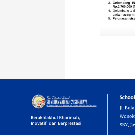
School
Jl. Bul
Wonoku
Berakhlakhul Kharimah,
Inovatif, dan Berprestasi
SBY, J