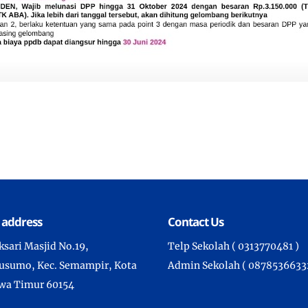
 address
Contact Us
aksari Masjid No.19,
Telp Sekolah ( 0313770481 )
sumo, Kec. Semampir, Kota
Admin Sekolah ( 08785366332
awa Timur 60154