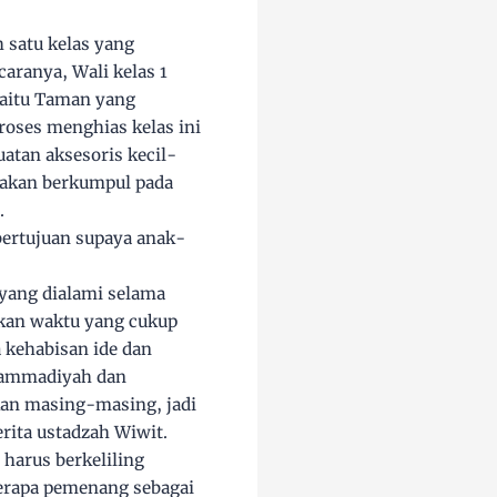
h satu kelas yang
caranya, Wali kelas 1
yaitu Taman yang
oses menghias kelas ini
uatan aksesoris kecil-
d akan berkumpul pada
.
 bertujuan supaya anak-
yang dialami selama
kan waktu yang cukup
a kehabisan ide dan
uhammadiyah dan
kan masing-masing, jadi
rita ustadzah Wiwit.
 harus berkeliling
berapa pemenang sebagai