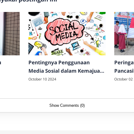
u
Pentingnya Penggunaan
Peringa
Media Sosial dalam Kemajuan
Pancas
rabaya
Sekolah
21 Ada
October 10 2024
October 02
Show Comments (0)