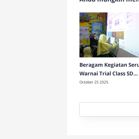
Beragam Kegiatan Ser
Warnai Trial Class SD
Muhammadiyah 21 Su
October 25 2025