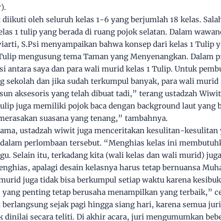
).
 diikuti oleh seluruh kelas 1-6 yang berjumlah 18 kelas. Sala
las 1 tulip yang berada di ruang pojok selatan. Dalam wawan
viarti, S.Psi menyampaikan bahwa konsep dari kelas 1 Tulip 
Tulip mengusung tema Taman yang Menyenangkan. Dalam pr
i antara saya dan para wali murid kelas 1 Tulip. Untuk pemb
ang sekolah dan jika sudah terkumpul banyak, para wali muri
n aksesoris yang telah dibuat tadi,” terang ustadzah Wiwit
 Tulip juga memiliki pojok baca dengan background laut yang
 merasakan suasana yang tenang,” tambahnya.
ma, ustadzah wiwit juga menceritakan kesulitan-kesulitan 
dalam perlombaan tersebut. “Menghias kelas ini membutuh
gu. Selain itu, terkadang kita (wali kelas dan wali murid) jug
enghias, apalagi desain kelasnya harus tetap bernuansa M
murid juga tidak bisa berkumpul setiap waktu karena kesibu
, yang penting tetap berusaha menampilkan yang terbaik,” ce
 berlangsung sejak pagi hingga siang hari, karena semua juri
 dinilai secara teliti. Di akhir acara, juri mengumumkan be