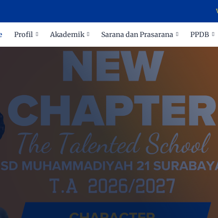
WELCOM
e
Profil
Akademik
Sarana dan Prasarana
PPDB