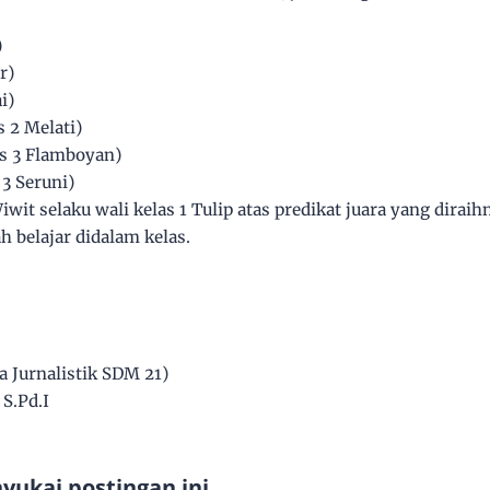
)
r)
i)
s 2 Melati)
as 3 Flamboyan)
 3 Seruni)
wit selaku wali kelas 1 Tulip atas predikat juara yang dira
h belajar didalam kelas.
a Jurnalistik SDM 21)
 S.Pd.I
ukai postingan ini