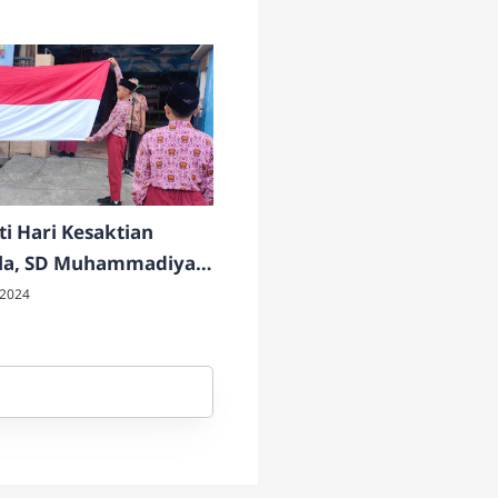
ti Hari Kesaktian
ila, SD Muhammadiyah
kan Upacara Bendera
 2024