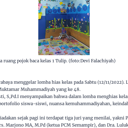
 ruang pojok baca kelas 1 Tulip. (foto:Devi Falachiyah)
aya menggelar lomba hias kelas pada Sabtu (12/11/2022). 
Muktamar Muhammadiyah yang ke 48.
iasti, S,Pd.I menyampaikan bahwa dalam lomba menghias kelas
i portofolio siswa-siswi, nuansa kemuhammadiyahan, keindah
dakan sejak pagi ini terdapat tiga juri yang menilai, yakni 
. Marjono MA, M.Pd (ketua PCM Semampir), dan Dra. Luluk 